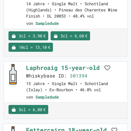
14 Jahre • Single Malt • Schottland
(Highlands) • Pineau des Charentes Wine
Finish • DL 20053 • 48.4% vol
von
Sampledude
3cl = 3,90 €
5cl = 6,60 €
10cl = 13,10 €
Laphroaig 15-year-old
Whiskybase ID:
301394
15 Jahre • Single Malt • Schottland
(Islay) • Ex-Bourbon • 46.0% vol
von
Sampledude
5cl = 6,00 €
Fettercairn 18-year-old