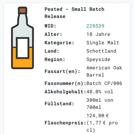
Peated - Small Batch
Release
WID:
228539
Alter:
18 Jahre
Kategorie:
Single Malt
Land:
Schottland
Region:
Speyside
American Oak
Fassart(en):
Barrel
Fassnummer(n):
Batch CP/006
Alkoholgehalt:
48.0% vol
300ml von
Füllstand:
700ml
124,00 €
Flaschenpreis:
(1,77 € pro
cl)