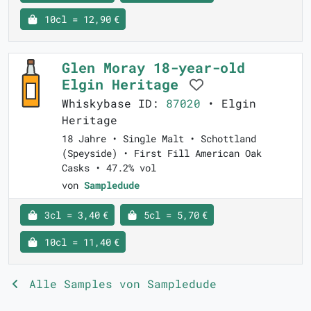
10cl = 12,90 €
Glen Moray 18-year-old
Elgin Heritage
Whiskybase ID:
87020
• Elgin
Heritage
18 Jahre • Single Malt • Schottland
(Speyside) • First Fill American Oak
Casks • 47.2% vol
von
Sampledude
3cl = 3,40 €
5cl = 5,70 €
10cl = 11,40 €
Alle Samples von Sampledude