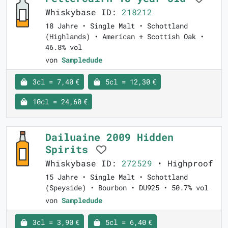
Whiskybase ID:
218212
18 Jahre • Single Malt • Schottland
(Highlands) • American + Scottish Oak •
46.8% vol
von
Sampledude
3cl = 7,40 €
5cl = 12,30 €
10cl = 24,60 €
Dailuaine 2009 Hidden
Spirits
Whiskybase ID:
272529
• Highproof
15 Jahre • Single Malt • Schottland
(Speyside) • Bourbon • DU925 • 50.7% vol
von
Sampledude
3cl = 3,90 €
5cl = 6,40 €