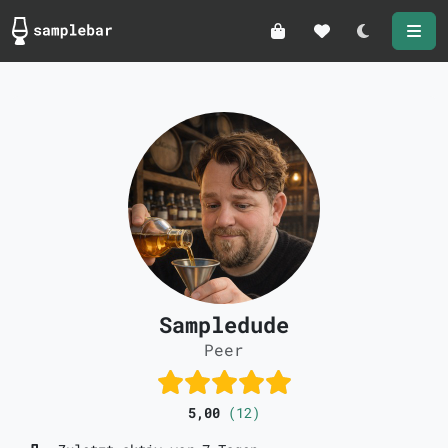
Darkmode
Sampledude
Peer
5,00
(12)