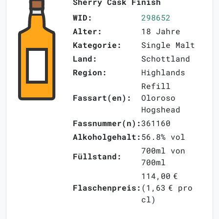
Sherry Cask Finish
WID:
298652
Alter:
18 Jahre
Kategorie:
Single Malt
Land:
Schottland
Region:
Highlands
Refill
Fassart(en):
Oloroso
Hogshead
Fassnummer(n):
361160
Alkoholgehalt:
56.8% vol
700ml von
Füllstand:
700ml
114,00 €
Flaschenpreis:
(1,63 € pro
cl)