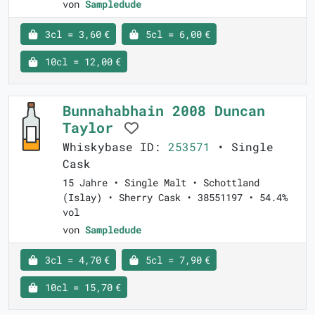
von
Sampledude
3cl = 3,60 €
5cl = 6,00 €
10cl = 12,00 €
Bunnahabhain 2008 Duncan
Taylor
Whiskybase ID:
253571
• Single
Cask
15 Jahre • Single Malt • Schottland
(Islay) • Sherry Cask • 38551197 • 54.4%
vol
von
Sampledude
3cl = 4,70 €
5cl = 7,90 €
10cl = 15,70 €