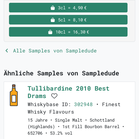
3cl = 4,90 €
5cl = 8,10 €
10cl = 16,30 €
Alle Samples von Sampledude
Ähnliche Samples von Sampledude
Tullibardine 2010 Best
Drams
Whiskybase ID:
302948
• Finest
Whisky Flavours
15 Jahre • Single Malt • Schottland
(Highlands) • 1st Fill Bourbon Barrel •
652706 • 53.2% vol