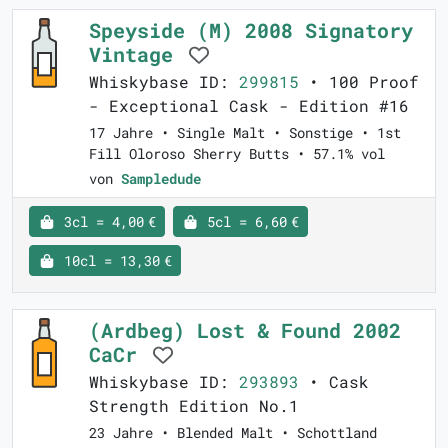
Speyside (M) 2008 Signatory
Vintage
Whiskybase ID:
299815
• 100 Proof
- Exceptional Cask - Edition #16
17 Jahre • Single Malt • Sonstige • 1st
Fill Oloroso Sherry Butts • 57.1% vol
von
Sampledude
3cl = 4,00 €
5cl = 6,60 €
10cl = 13,30 €
(Ardbeg) Lost & Found 2002
CaCr
Whiskybase ID:
293893
• Cask
Strength Edition No.1
23 Jahre • Blended Malt • Schottland