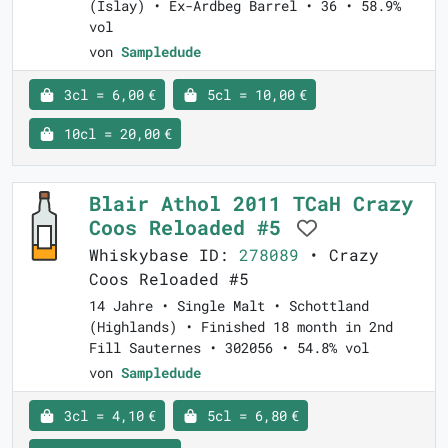
(Islay) • Ex-Ardbeg Barrel • 36 • 58.9%
vol
von
Sampledude
3cl = 6,00 €
5cl = 10,00 €
10cl = 20,00 €
Blair Athol 2011 TCaH Crazy
Coos Reloaded #5
Whiskybase ID:
278089
• Crazy
Coos Reloaded #5
14 Jahre • Single Malt • Schottland
(Highlands) • Finished 18 month in 2nd
Fill Sauternes • 302056 • 54.8% vol
von
Sampledude
3cl = 4,10 €
5cl = 6,80 €