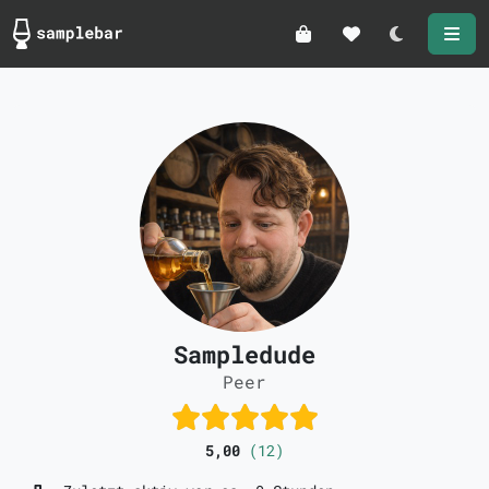
Darkmode
Sampledude
Peer
5,00
(12)