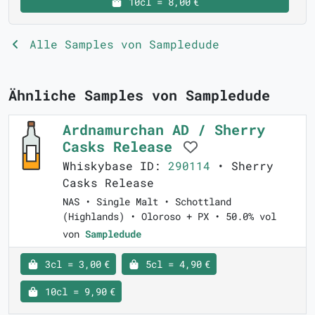
10cl = 8,00 €
Alle Samples von Sampledude
Ähnliche Samples von Sampledude
Ardnamurchan AD / Sherry
Casks Release
Whiskybase ID:
290114
• Sherry
Casks Release
NAS • Single Malt • Schottland
(Highlands) • Oloroso + PX • 50.0% vol
von
Sampledude
3cl = 3,00 €
5cl = 4,90 €
10cl = 9,90 €