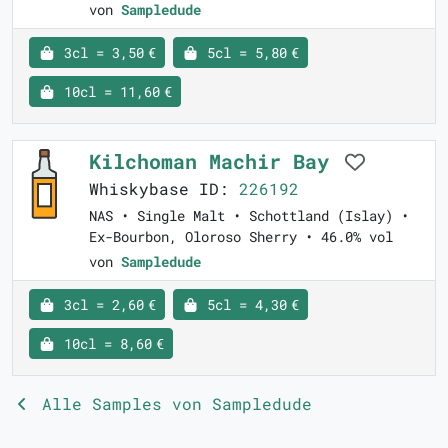
von
Sampledude
3cl = 3,50 €
5cl = 5,80 €
10cl = 11,60 €
Kilchoman Machir Bay
Whiskybase ID:
226192
NAS • Single Malt • Schottland (Islay) •
Ex-Bourbon, Oloroso Sherry • 46.0% vol
von
Sampledude
3cl = 2,60 €
5cl = 4,30 €
10cl = 8,60 €
Alle Samples von Sampledude