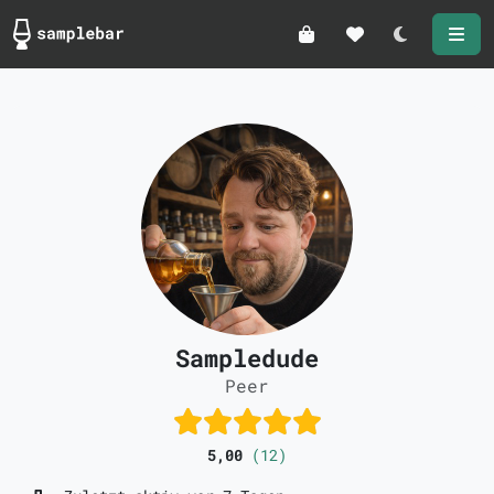
Darkmode
Sampledude
Peer
5,00
(12)