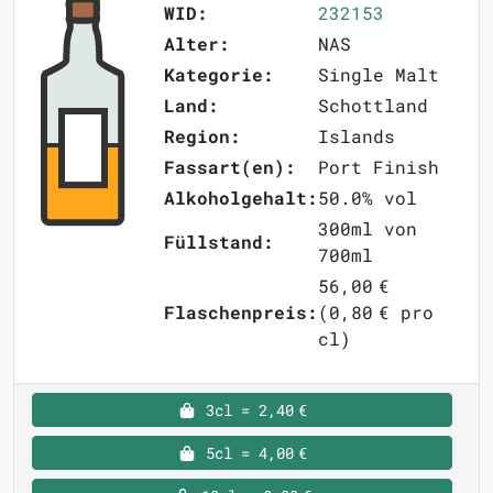
WID:
232153
Alter:
NAS
Kategorie:
Single Malt
Land:
Schottland
Region:
Islands
Fassart(en):
Port Finish
Alkoholgehalt:
50.0% vol
300ml von
Füllstand:
700ml
56,00 €
Flaschenpreis:
(0,80 € pro
cl)
3cl = 2,40 €
5cl = 4,00 €