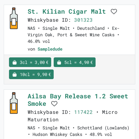
St. Kilian Cigar Malt
Whiskybase ID:
301323
NAS • Single Malt • Deutschland • Ex-
Virgin Oak, Port & Sweet Wine Casks •
46.0% vol
von
Sampledude
3cl = 3,00 €
5cl = 4,90 €
10cl = 9,90 €
Ailsa Bay Release 1.2 Sweet
Smoke
Whiskybase ID:
117422
• Micro
Maturation
NAS • Single Malt • Schottland (Lowlands)
• Hudson Whiskey Casks • 48.9% vol