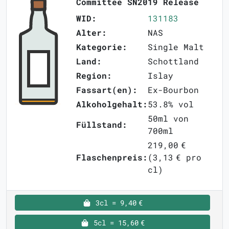
Committee SN2019 Release
WID:
131183
Alter:
NAS
Kategorie:
Single Malt
Land:
Schottland
Region:
Islay
Fassart(en):
Ex-Bourbon
Alkoholgehalt:
53.8% vol
50ml von
Füllstand:
700ml
219,00 €
Flaschenpreis:
(3,13 € pro
cl)
3cl = 9,40 €
5cl = 15,60 €