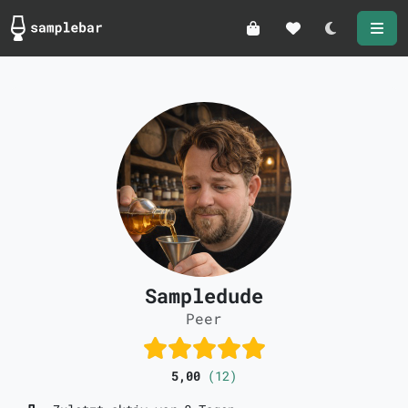
Darkmode
Sampledude
Peer
5,00
(12)