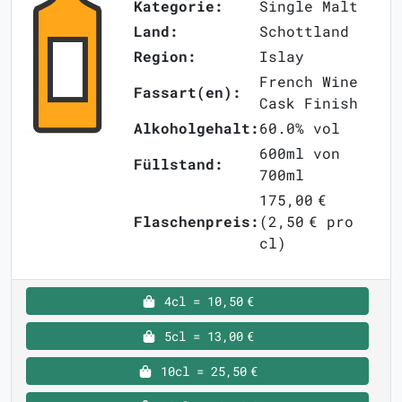
Kategorie:
Single Malt
Land:
Schottland
Region:
Islay
French Wine
Fassart(en):
Cask Finish
Alkoholgehalt:
60.0% vol
600ml von
Füllstand:
700ml
175,00 €
Flaschenpreis:
(2,50 € pro
cl)
4cl = 10,50 €
5cl = 13,00 €
10cl = 25,50 €