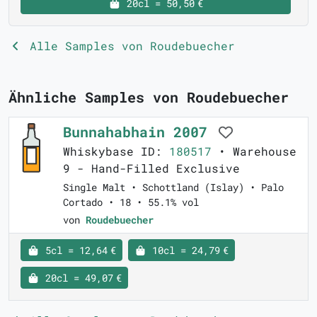
20cl = 50,50 €
Alle Samples von Roudebuecher
Ähnliche Samples von Roudebuecher
Bunnahabhain 2007
Whiskybase ID:
180517
• Warehouse
9 - Hand-Filled Exclusive
Single Malt • Schottland (Islay) • Palo
Cortado • 18 • 55.1% vol
von
Roudebuecher
5cl = 12,64 €
10cl = 24,79 €
20cl = 49,07 €