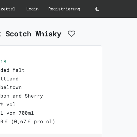
kzettel
Login
Registrierung
Darkmode
t Scotch Whisky
718
nded Malt
ottland
pbeltown
rbon and Sherry
0% vol
ml von 700ml
0 € (0,67 € pro cl)