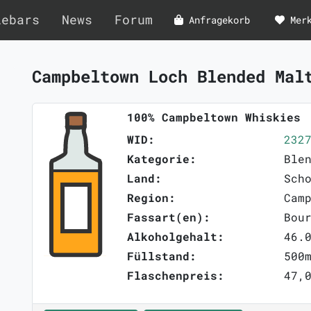
lebars
News
Forum
Anfragekorb
Mer
Campbeltown Loch Blended Mal
100% Campbeltown Whiskies
WID:
232
Kategorie:
Ble
Land:
Sch
Region:
Cam
Fassart(en):
Bou
Alkoholgehalt:
46.
Füllstand:
500
Flaschenpreis:
47,0