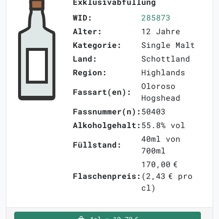
Exklusivabfüllung
WID:
285873
Alter:
12 Jahre
Kategorie:
Single Malt
Land:
Schottland
Region:
Highlands
Oloroso
Fassart(en):
Hogshead
Fassnummer(n):
50403
Alkoholgehalt:
55.8% vol
40ml von
Füllstand:
700ml
170,00 €
Flaschenpreis:
(2,43 € pro
cl)