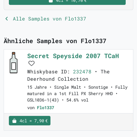
4cl = 10,70 €
Alle Samples von Flo1337
Ähnliche Samples von Flo1337
Secret Speyside 2007 TCaH
Whiskybase ID:
232478
• The
Deerhound Collection
15 Jahre • Single Malt • Sonstige • Fully
matured in a 1st Fill PX Sherry HHD •
GSL1036-1(43) • 54.6% vol
von
Flo1337
4cl = 7,90 €