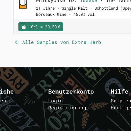
Whiskybase ID:
165509
• The Twen
21 Jahre • Single Malt • Schottland (Spe
Bordeaux Wine • 46.0% vol
10cl = 20,50 €
Alle Samples von Extra_Herb
iche
Benutzerkonto
Hilfe
les
Login
Sample
Registrierung
Häufig
m