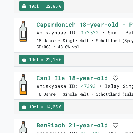
10cl = 22,85 €
Caperdonich 18-year-old - 
Whiskybase ID:
173532
• Small Ba
18 Jahre • Single Malt • Schottland (Spe
CP/003 • 48.0% vol
10cl = 22,10 €
Caol Ila 18-year-old
Whiskybase ID:
47393
• Islay Sing
18 Jahre • Single Malt • Schottland (Isl
10cl = 14,05 €
BenRiach 21-year-old