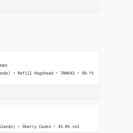
man
ands) • Refill Hogshead • 700643 • 50.1%
hlands) • Sherry Casks • 43.0% vol