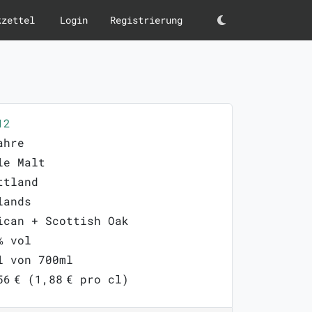
kzettel
Login
Registrierung
Darkmode
12
ahre
le Malt
ttland
lands
ican + Scottish Oak
% vol
l von 700ml
56 € (1,88 € pro cl)