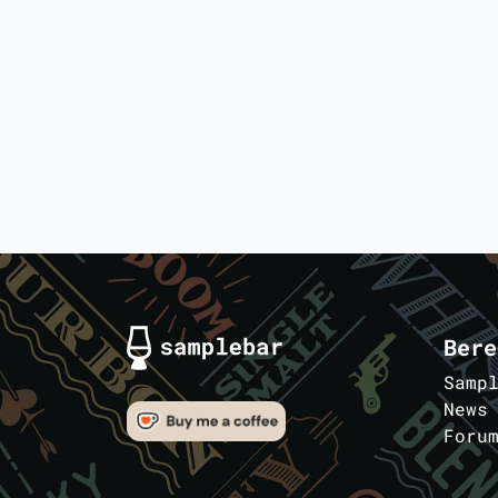
Bere
Samp
News
Foru