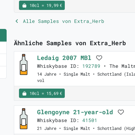
10cl = 19,99 €
Alle Samples von Extra_Herb
Ähnliche Samples von Extra_Herb
Ledaig 2007 MBl
Whiskybase ID:
192789
• The Malt
14 Jahre • Single Malt • Schottland (Isl
vol
10cl = 15,69 €
Glengoyne 21-year-old
Whiskybase ID:
41501
21 Jahre • Single Malt • Schottland (Hig