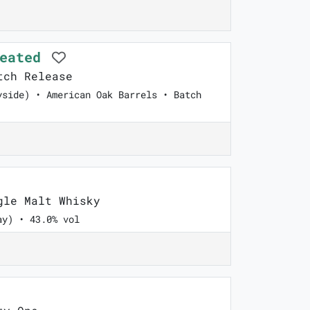
Peated
tch Release
yside) • American Oak Barrels • Batch
le Malt Whisky
ay) • 43.0% vol