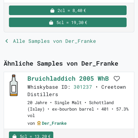
2cl = 8,40 €
5cl = 19,30 €
Alle Samples von Der_Franke
Ähnliche Samples von Der_Franke
Bruichladdich 2005 WhB
Whiskybase ID:
301237
• Creetown
Distillers
20 Jahre • Single Malt • Schottland
(Islay) • ex-bourbon barrel • 401 • 57.3%
vol
von
Der_Franke
5cl = 13,20 €