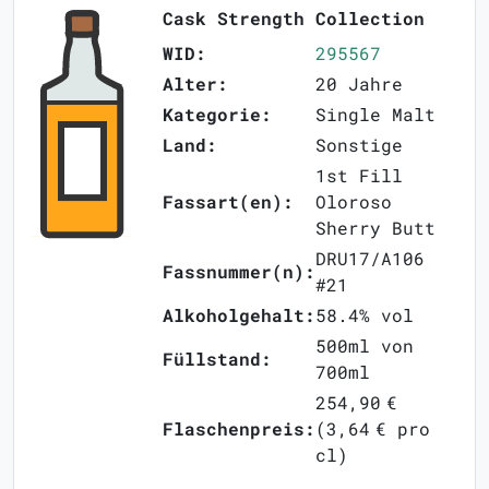
Cask Strength Collection
WID:
295567
Alter:
20 Jahre
Kategorie:
Single Malt
Land:
Sonstige
1st Fill
Fassart(en):
Oloroso
Sherry Butt
DRU17/A106
Fassnummer(n):
#21
Alkoholgehalt:
58.4% vol
500ml von
Füllstand:
700ml
254,90 €
Flaschenpreis:
(3,64 € pro
cl)