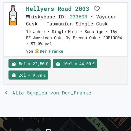
Hellyers Road 2003
Whiskybase ID:
233693
• Voyager
Cask - Tasmanian Single Cask
19 Jahre • Single Malt • Sonstige • 16y
FF American Oak, 3y French Oak • 20F10C04
• 57.0% vol
von
Der_Franke
5cl = 22,50 €
10cl = 44,00 €
2cl = 9,70 €
Alle Samples von Der_Franke