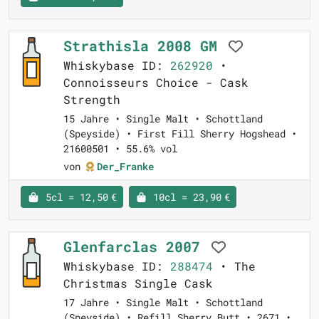
Strathisla 2008 GM
Whiskybase ID:
262920
•
Connoisseurs Choice - Cask
Strength
15 Jahre • Single Malt • Schottland
(Speyside) • First Fill Sherry Hogshead •
21600501 • 55.6% vol
von
Der_Franke
5cl = 12,50 €
10cl = 23,90 €
Glenfarclas 2007
Whiskybase ID:
288474
• The
Christmas Single Cask
17 Jahre • Single Malt • Schottland
(Speyside) • Refill Sherry Butt • 2671 •