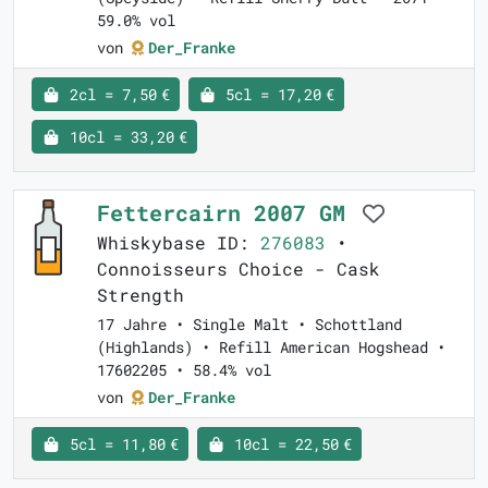
59.0% vol
von
Der_Franke
2cl = 7,50 €
5cl = 17,20 €
10cl = 33,20 €
Fettercairn 2007 GM
Whiskybase ID:
276083
•
Connoisseurs Choice - Cask
Strength
17 Jahre • Single Malt • Schottland
(Highlands) • Refill American Hogshead •
17602205 • 58.4% vol
von
Der_Franke
5cl = 11,80 €
10cl = 22,50 €