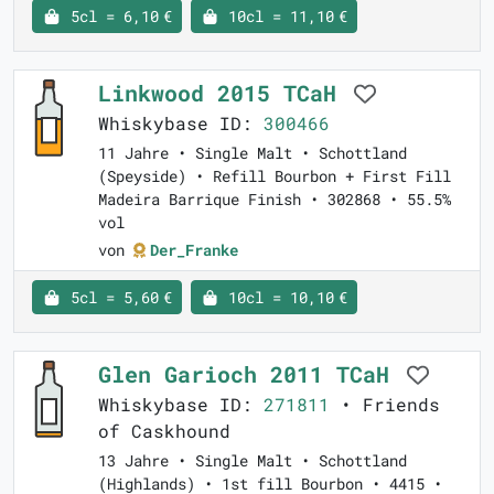
5cl = 6,10 €
10cl = 11,10 €
Linkwood 2015 TCaH
Whiskybase ID:
300466
11 Jahre • Single Malt • Schottland
(Speyside) • Refill Bourbon + First Fill
Madeira Barrique Finish • 302868 • 55.5%
vol
von
Der_Franke
5cl = 5,60 €
10cl = 10,10 €
Glen Garioch 2011 TCaH
Whiskybase ID:
271811
• Friends
of Caskhound
13 Jahre • Single Malt • Schottland
(Highlands) • 1st fill Bourbon • 4415 •