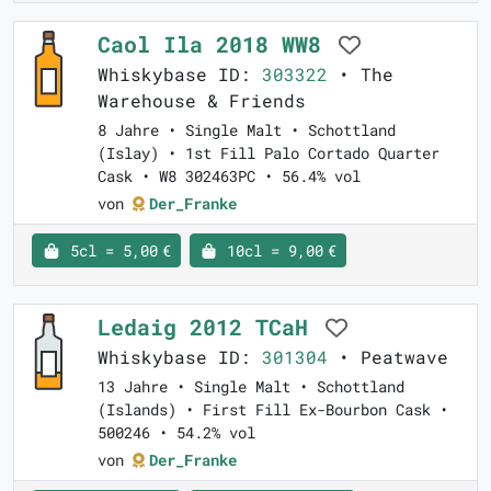
Caol Ila 2018 WW8
Whiskybase ID:
303322
• The
Warehouse & Friends
8 Jahre • Single Malt • Schottland
(Islay) • 1st Fill Palo Cortado Quarter
Cask • W8 302463PC • 56.4% vol
von
Der_Franke
5cl = 5,00 €
10cl = 9,00 €
Ledaig 2012 TCaH
Whiskybase ID:
301304
• Peatwave
13 Jahre • Single Malt • Schottland
(Islands) • First Fill Ex-Bourbon Cask •
500246 • 54.2% vol
von
Der_Franke