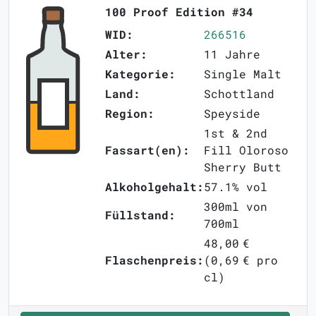
100 Proof Edition #34
WID:
266516
Alter:
11 Jahre
Kategorie:
Single Malt
Land:
Schottland
Region:
Speyside
1st & 2nd
Fassart(en):
Fill Oloroso
Sherry Butt
Alkoholgehalt:
57.1% vol
300ml von
Füllstand:
700ml
48,00 €
Flaschenpreis:
(0,69 € pro
cl)