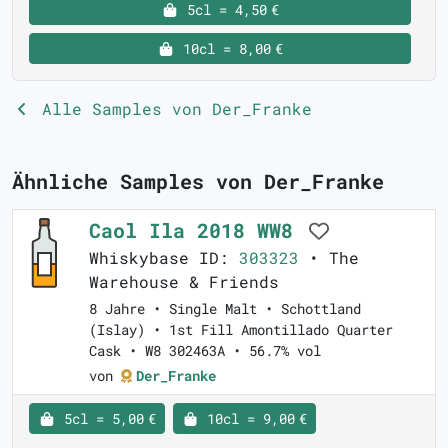
5cl = 4,50 €
10cl = 8,00 €
Alle Samples von Der_Franke
Ähnliche Samples von Der_Franke
Caol Ila 2018 WW8
Whiskybase ID:
303323
• The
Warehouse & Friends
8 Jahre • Single Malt • Schottland
(Islay) • 1st Fill Amontillado Quarter
Cask • W8 302463A • 56.7% vol
von
Der_Franke
5cl = 5,00 €
10cl = 9,00 €