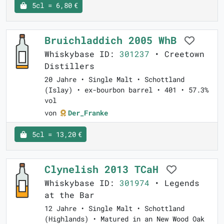
5cl = 6,80 €
Bruichladdich 2005 WhB
Whiskybase ID:
301237
• Creetown
Distillers
20 Jahre • Single Malt • Schottland
(Islay) • ex-bourbon barrel • 401 • 57.3%
vol
von
Der_Franke
5cl = 13,20 €
Clynelish 2013 TCaH
Whiskybase ID:
301974
• Legends
at the Bar
12 Jahre • Single Malt • Schottland
(Highlands) • Matured in an New Wood Oak