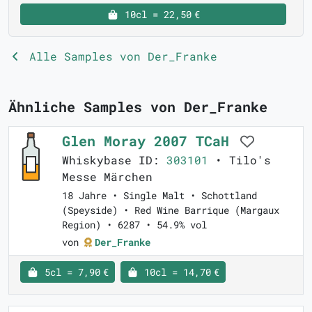
10cl = 22,50 €
Alle Samples von Der_Franke
Ähnliche Samples von Der_Franke
Glen Moray 2007 TCaH
Whiskybase ID:
303101
• Tilo's
Messe Märchen
18 Jahre • Single Malt • Schottland
(Speyside) • Red Wine Barrique (Margaux
Region) • 6287 • 54.9% vol
von
Der_Franke
5cl = 7,90 €
10cl = 14,70 €