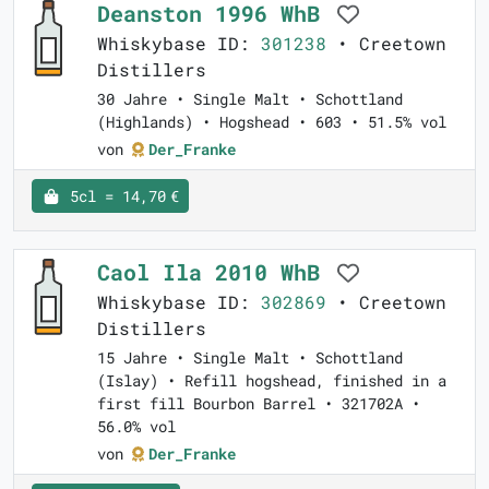
Deanston 1996 WhB
Whiskybase ID:
301238
• Creetown
Distillers
30 Jahre • Single Malt • Schottland
(Highlands) • Hogshead • 603 • 51.5% vol
von
Der_Franke
5cl = 14,70 €
Caol Ila 2010 WhB
Whiskybase ID:
302869
• Creetown
Distillers
15 Jahre • Single Malt • Schottland
(Islay) • Refill hogshead, finished in a
first fill Bourbon Barrel • 321702A •
56.0% vol
von
Der_Franke