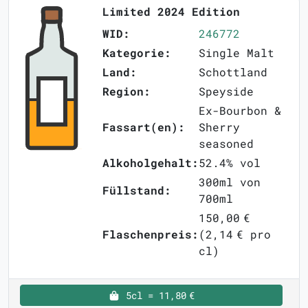
Limited 2024 Edition
WID:
246772
Kategorie:
Single Malt
Land:
Schottland
Region:
Speyside
Ex-Bourbon &
Fassart(en):
Sherry
seasoned
Alkoholgehalt:
52.4% vol
300ml von
Füllstand:
700ml
150,00 €
Flaschenpreis:
(2,14 € pro
cl)
5cl = 11,80 €