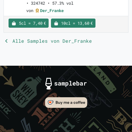
• 324742 • 57.3% vol
von
Der_Franke
5cl = 7,40 €
10cl = 13,60 €
Alle Samples von Der_Franke