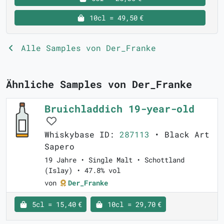
10cl = 49,50 €
Alle Samples von Der_Franke
Ähnliche Samples von Der_Franke
Bruichladdich 19-year-old
Whiskybase ID:
287113
• Black Art
Sapero
19 Jahre • Single Malt • Schottland
(Islay) • 47.8% vol
von
Der_Franke
5cl = 15,40 €
10cl = 29,70 €