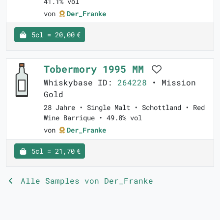
41.1% vol
von
Der_Franke
5cl = 20,00 €
Tobermory 1995 MM
Whiskybase ID:
264228
• Mission
Gold
28 Jahre • Single Malt • Schottland • Red
Wine Barrique • 49.8% vol
von
Der_Franke
5cl = 21,70 €
Alle Samples von Der_Franke