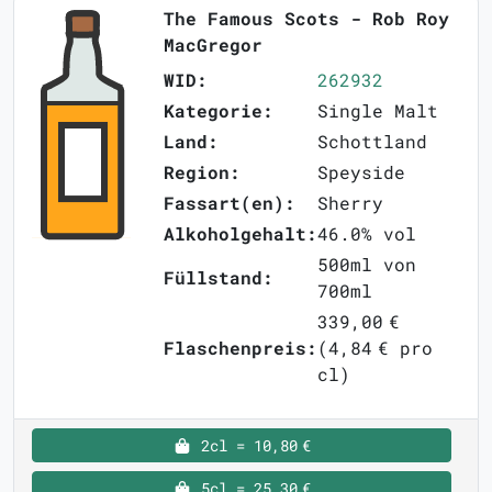
The Famous Scots - Rob Roy
MacGregor
WID:
262932
Kategorie:
Single Malt
Land:
Schottland
Region:
Speyside
Fassart(en):
Sherry
Alkoholgehalt:
46.0% vol
500ml von
Füllstand:
700ml
339,00 €
Flaschenpreis:
(4,84 € pro
cl)
2cl = 10,80 €
5cl = 25,30 €