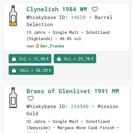
Clynelish 1984 WM
Whiskybase ID:
14628
• Barrel
Selection
15 Jahre • Single Malt • Schottland
(Highlands) • 46.0% vol
von
Der_Franke
2cl = 12,50 €
5cl = 29,70 €
10cl = 58,20 €
Braes of Glenlivet 1991 MM
Whiskybase ID:
254546
• Mission
Gold
32 Jahre • Single Malt • Schottland
(Speyside) • Margaux Wine Cask Finish •