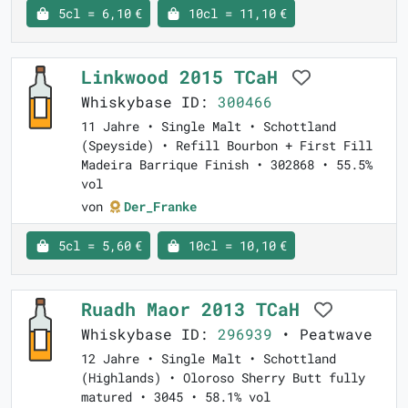
5cl = 6,10 €
10cl = 11,10 €
Linkwood 2015 TCaH
Whiskybase ID:
300466
11 Jahre • Single Malt • Schottland
(Speyside) • Refill Bourbon + First Fill
Madeira Barrique Finish • 302868 • 55.5%
vol
von
Der_Franke
5cl = 5,60 €
10cl = 10,10 €
Ruadh Maor 2013 TCaH
Whiskybase ID:
296939
• Peatwave
12 Jahre • Single Malt • Schottland
(Highlands) • Oloroso Sherry Butt fully
matured • 3045 • 58.1% vol