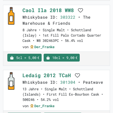
Caol Ila 2018 WW8
Whiskybase ID:
303322
• The
Warehouse & Friends
8 Jahre • Single Malt • Schottland
(Islay) • 1st Fill Palo Cortado Quarter
Cask • W8 302463PC • 56.4% vol
von
Der_Franke
5cl = 5,00 €
10cl = 9,00 €
Ledaig 2012 TCaH
Whiskybase ID:
301304
• Peatwave
13 Jahre • Single Malt • Schottland
(Islands) • First Fill Ex-Bourbon Cask •
500246 • 54.2% vol
von
Der_Franke