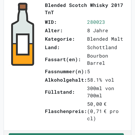
Blended Scotch Whisky 2017
TnT
WID:
280023
Alter:
8 Jahre
Kategorie:
Blended Malt
Land:
Schottland
Bourbon
Fassart(en):
Barrel
Fassnummer(n):
5
Alkoholgehalt:
58.1% vol
300ml von
Füllstand:
700ml
50,00 €
Flaschenpreis:
(0,71 € pro
cl)