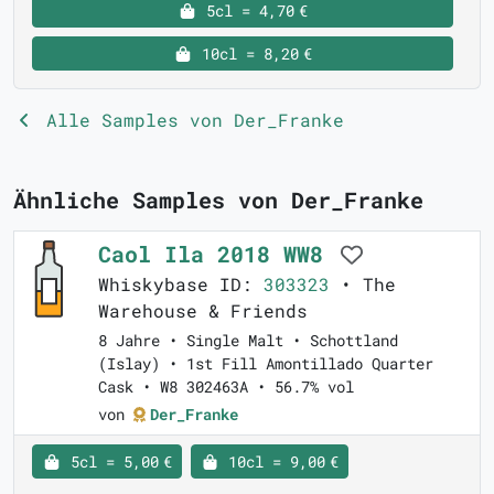
5cl = 4,70 €
10cl = 8,20 €
Alle Samples von Der_Franke
Ähnliche Samples von Der_Franke
Caol Ila 2018 WW8
Whiskybase ID:
303323
• The
Warehouse & Friends
8 Jahre • Single Malt • Schottland
(Islay) • 1st Fill Amontillado Quarter
Cask • W8 302463A • 56.7% vol
von
Der_Franke
5cl = 5,00 €
10cl = 9,00 €