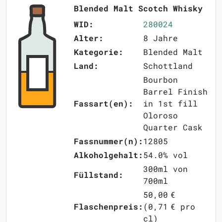
Blended Malt Scotch Whisky
WID:
280024
Alter:
8 Jahre
Kategorie:
Blended Malt
Land:
Schottland
Bourbon
Barrel Finish
Fassart(en):
in 1st fill
Oloroso
Quarter Cask
Fassnummer(n):
12805
Alkoholgehalt:
54.0% vol
300ml von
Füllstand:
700ml
50,00 €
Flaschenpreis:
(0,71 € pro
cl)