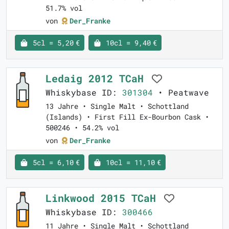
51.7% vol
von
Der_Franke
5cl = 5,20 €
10cl = 9,40 €
Ledaig 2012 TCaH
Whiskybase ID:
301304
• Peatwave
13 Jahre • Single Malt • Schottland
(Islands) • First Fill Ex-Bourbon Cask •
500246 • 54.2% vol
von
Der_Franke
5cl = 6,10 €
10cl = 11,10 €
Linkwood 2015 TCaH
Whiskybase ID:
300466
11 Jahre • Single Malt • Schottland