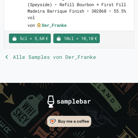
(Speyside) • Refill Bourbon + First Fill
Madeira Barrique Finish • 302868 • 55.5%
vol
von
Der_Franke
5cl = 5,60 €
10cl = 10,10 €
Alle Samples von Der_Franke