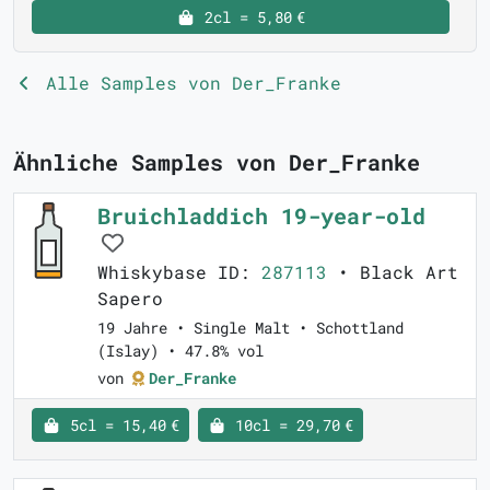
2cl = 5,80 €
Alle Samples von Der_Franke
Ähnliche Samples von Der_Franke
Bruichladdich 19-year-old
Whiskybase ID:
287113
• Black Art
Sapero
19 Jahre • Single Malt • Schottland
(Islay) • 47.8% vol
von
Der_Franke
5cl = 15,40 €
10cl = 29,70 €