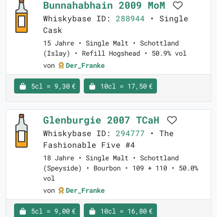
Bunnahabhain 2009 MoM
Whiskybase ID:
288944
• Single
Cask
15 Jahre • Single Malt • Schottland
(Islay) • Refill Hogshead • 50.9% vol
von
Der_Franke
5cl = 9,30 €
10cl = 17,50 €
Glenburgie 2007 TCaH
Whiskybase ID:
294777
• The
Fashionable Five #4
18 Jahre • Single Malt • Schottland
(Speyside) • Bourbon • 109 + 110 • 50.0%
vol
von
Der_Franke
5cl = 9,00 €
10cl = 16,80 €