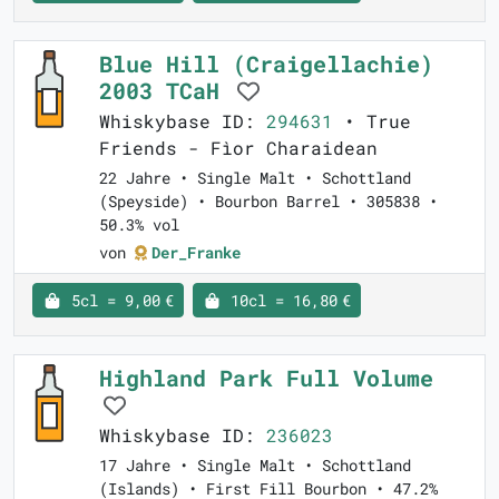
Blue Hill (Craigellachie)
2003 TCaH
Whiskybase ID:
294631
• True
Friends - Fìor Charaidean
22 Jahre • Single Malt • Schottland
(Speyside) • Bourbon Barrel • 305838 •
50.3% vol
von
Der_Franke
5cl = 9,00 €
10cl = 16,80 €
Highland Park Full Volume
Whiskybase ID:
236023
17 Jahre • Single Malt • Schottland
(Islands) • First Fill Bourbon • 47.2%