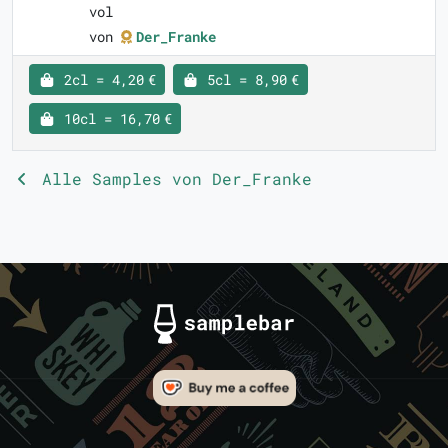
vol
von
Der_Franke
2cl = 4,20 €
5cl = 8,90 €
10cl = 16,70 €
Alle Samples von Der_Franke