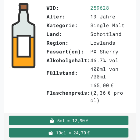
WID:
259628
Alter:
19 Jahre
Kategorie:
Single Malt
Land:
Schottland
Region:
Lowlands
Fassart(en):
PX Sherry
Alkoholgehalt:
46.7% vol
400ml von
Füllstand:
700ml
165,00 €
Flaschenpreis:
(2,36 € pro
cl)
5cl = 12,90 €
10cl = 24,70 €