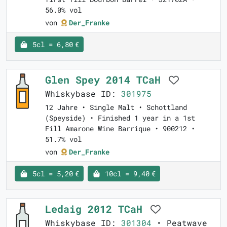
56.0% vol
von
Der_Franke
5cl = 6,80 €
Glen Spey 2014 TCaH
Whiskybase ID:
301975
12 Jahre • Single Malt • Schottland
(Speyside) • Finished 1 year in a 1st
Fill Amarone Wine Barrique • 900212 •
51.7% vol
von
Der_Franke
5cl = 5,20 €
10cl = 9,40 €
Ledaig 2012 TCaH
Whiskybase ID:
301304
• Peatwave