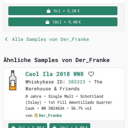
5cl = 5,20 €
10cl = 9,40 €
Alle Samples von Der_Franke
Ähnliche Samples von Der_Franke
Caol Ila 2018 WW8
Whiskybase ID:
303323
• The
Warehouse & Friends
8 Jahre • Single Malt • Schottland
(Islay) • 1st Fill Amontillado Quarter
Cask • W8 302463A • 56.7% vol
von
Der_Franke
5cl = 5,00 €
10cl = 9,00 €