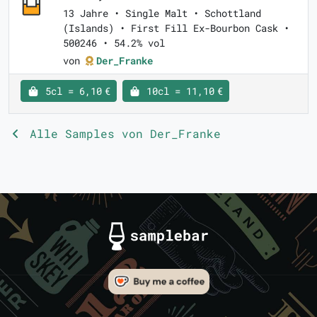
13 Jahre • Single Malt • Schottland
(Islands) • First Fill Ex-Bourbon Cask •
500246 • 54.2% vol
von
Der_Franke
5cl = 6,10 €
10cl = 11,10 €
Alle Samples von Der_Franke