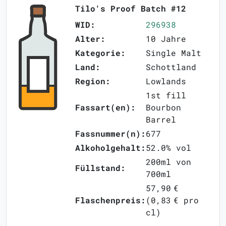
Tilo's Proof Batch #12
WID:
296938
Alter:
10 Jahre
Kategorie:
Single Malt
Land:
Schottland
Region:
Lowlands
1st fill
Fassart(en):
Bourbon
Barrel
Fassnummer(n):
677
Alkoholgehalt:
52.0% vol
200ml von
Füllstand:
700ml
57,90 €
Flaschenpreis:
(0,83 € pro
cl)