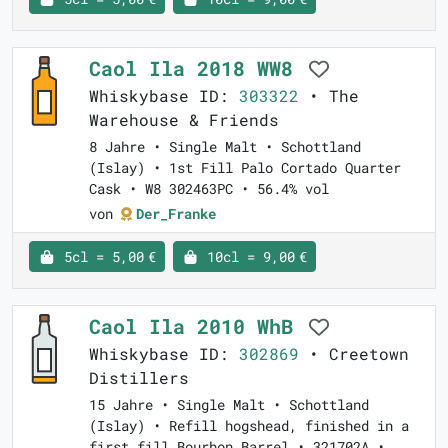
Caol Ila 2018 WW8
Whiskybase ID:
303322
• The
Warehouse & Friends
8 Jahre • Single Malt • Schottland
(Islay) • 1st Fill Palo Cortado Quarter
Cask • W8 302463PC • 56.4% vol
von
Der_Franke
5cl = 5,00 €
10cl = 9,00 €
Caol Ila 2010 WhB
Whiskybase ID:
302869
• Creetown
Distillers
15 Jahre • Single Malt • Schottland
(Islay) • Refill hogshead, finished in a
first fill Bourbon Barrel • 321702A •