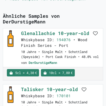
Ähnliche Samples von
DerDurstigeMann
Glenallachie 10-year-old
Whiskybase ID:
194076
• Wood
Finish Series - Port
10 Jahre • Single Malt • Schottland
(Speyside) • Port Cask Finish • 48.0% vol
von
DerDurstigeMann
5cl = 4,30 €
10cl = 7,80 €
Talisker 10-year-old
Whiskybase ID:
170101
10 Jahre • Single Malt • Schottland