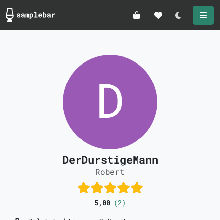
Darkmode
DerDurstigeMann
Robert
5,00
(2)