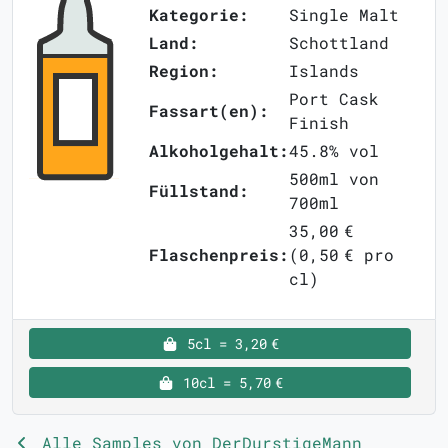
Kategorie:
Single Malt
Land:
Schottland
Region:
Islands
Port Cask
Fassart(en):
Finish
Alkoholgehalt:
45.8% vol
500ml von
Füllstand:
700ml
35,00 €
Flaschenpreis:
(0,50 € pro
cl)
5cl = 3,20 €
10cl = 5,70 €
Alle Samples von DerDurstigeMann