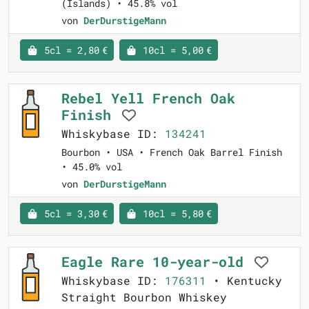
(Islands) • 45.8% vol
von
DerDurstigeMann
5cl = 2,80 €
10cl = 5,00 €
Rebel Yell French Oak
Finish
Whiskybase ID:
134241
Bourbon • USA • French Oak Barrel Finish
• 45.0% vol
von
DerDurstigeMann
5cl = 3,30 €
10cl = 5,80 €
Eagle Rare 10-year-old
Whiskybase ID:
176311
• Kentucky
Straight Bourbon Whiskey