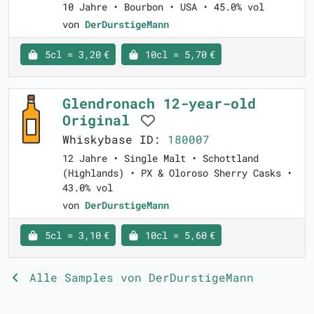
10 Jahre • Bourbon • USA • 45.0% vol
von
DerDurstigeMann
5cl = 3,20 €
10cl = 5,70 €
Glendronach 12-year-old
Original
Whiskybase ID:
180007
12 Jahre • Single Malt • Schottland
(Highlands) • PX & Oloroso Sherry Casks •
43.0% vol
von
DerDurstigeMann
5cl = 3,10 €
10cl = 5,60 €
Alle Samples von DerDurstigeMann