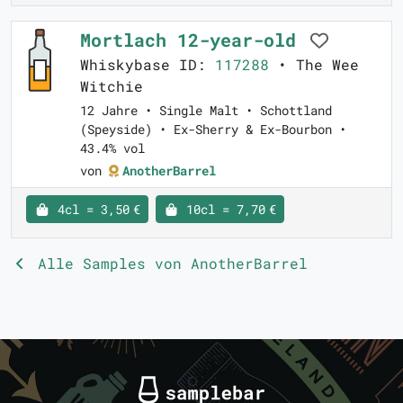
Mortlach 12-year-old
Whiskybase ID:
117288
• The Wee
Witchie
12 Jahre • Single Malt • Schottland
(Speyside) • Ex-Sherry & Ex-Bourbon •
43.4% vol
von
AnotherBarrel
4cl = 3,50 €
10cl = 7,70 €
Alle Samples von AnotherBarrel