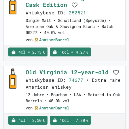
Cask Edition
Whiskybase ID:
252521
Single Malt • Schottland (Speyside) •
American Oak & Sauvignon Blanc • Batch
00227 • 40.0% vol
von
AnotherBarrel
4cl = 2,13 €
10cl = 4,27 €
Old Virginia 12-year-old
Whiskybase ID:
74677
• Extra rare
American Whiskey
12 Jahre • Bourbon • USA • Matured in Oak
Barrels • 40.0% vol
von
AnotherBarrel
4cl = 3,50 €
10cl = 7,70 €