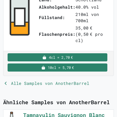
Alkoholgehalt:
40.0% vol
210ml von
Füllstand:
700ml
35,00 €
Flaschenpreis:
(0,50 € pro
cl)
4cl = 2,70 €
10cl = 5,70 €
Alle Samples von AnotherBarrel
Ähnliche Samples von AnotherBarrel
Tamnavulin Sauvignon Blanc