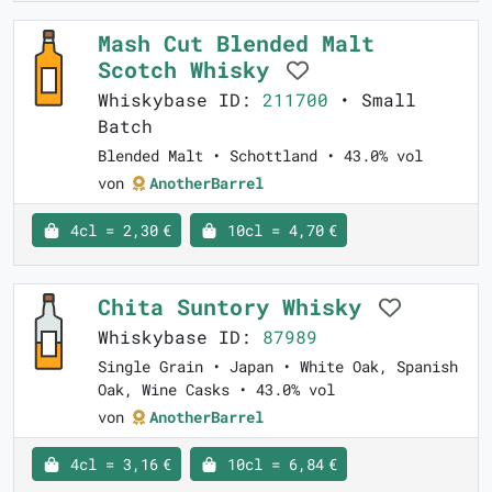
Mash Cut Blended Malt
Scotch Whisky
Whiskybase ID:
211700
• Small
Batch
Blended Malt • Schottland • 43.0% vol
von
AnotherBarrel
4cl = 2,30 €
10cl = 4,70 €
Chita Suntory Whisky
Whiskybase ID:
87989
Single Grain • Japan • White Oak, Spanish
Oak, Wine Casks • 43.0% vol
von
AnotherBarrel
4cl = 3,16 €
10cl = 6,84 €