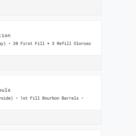
tion
ay) • 20 First Fill + 3 Refill Oloroso
ouls
yside) • 1st Fill Bourbon Barrels •