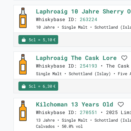
Laphroaig 10 Jahre Sherry 
Whiskybase ID:
263224
10 Jahre • Single Malt • Schottland (Isl
5cl = 5,10 €
Laphroaig The Cask Lore
Whiskybase ID:
254193
• The Cask
Single Malt • Schottland (Islay) • Five 
5cl = 6,30 €
Kilchoman 13 Years Old
Whiskybase ID:
270551
• 2025 Limi
13 Jahre • Single Malt • Schottland (Isl
Calvados • 50.0% vol