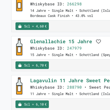
Whiskybase ID:
266298
14 Jahre • Single Malt • Schottland (Isl
Bordeaux Cask Finish • 43.0% vol
5cl = 4,60 €
Glenallachie 15 Jahre
Whiskybase ID:
247979
15 Jahre • Single Malt • Schottland (Spe
5cl = 6,70 €
Lagavulin 11 Jahre Sweet P
Whiskybase ID:
288790
• Sweet Pe
11 Jahre • Single Malt • Schottland (Isl
5cl = 6,10 €