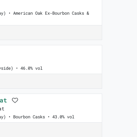
ay) • American Oak Ex-Bourbon Casks &
yside) • 46.0% vol
eat
at
ay) • Bourbon Casks • 43.0% vol