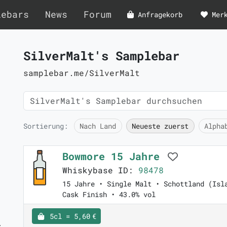
lebars
News
Forum
Anfragekorb
Mer
SilverMalt's Samplebar
samplebar.me/SilverMalt
Sortierung:
Nach Land
Neueste zuerst
Alpha
Bowmore 15 Jahre
Whiskybase ID:
98478
15 Jahre • Single Malt • Schottland (Isl
Cask Finish • 43.0% vol
5cl = 5,60 €