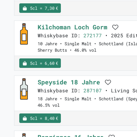
5cl = 7,30 €
Kilchoman Loch Gorm
Whiskybase ID:
272177
• 2025 Edi
10 Jahre • Single Malt • Schottland (Isl
Sherry Butts • 46.0% vol
5cl = 6,60 €
Speyside 18 Jahre
Whiskybase ID:
287107
• Living S
18 Jahre • Single Malt • Schottland (Spe
46.5% vol
5cl = 8,40 €