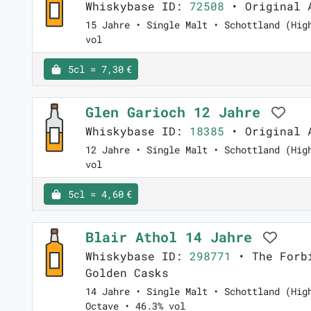
Whiskybase ID:
72508
• Original 
15 Jahre • Single Malt • Schottland (Hig
vol
5cl = 7,30 €
Glen Garioch 12 Jahre
Whiskybase ID:
18385
• Original 
12 Jahre • Single Malt • Schottland (Hig
vol
5cl = 4,60 €
Blair Athol 14 Jahre
Whiskybase ID:
298771
• The Forbi
Golden Casks
14 Jahre • Single Malt • Schottland (Hig
Octave • 46.3% vol