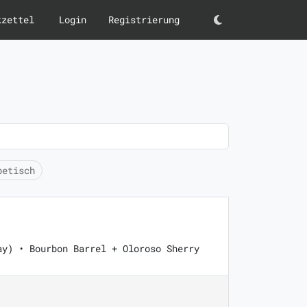
kzettel
Login
Registrierung
Darkmode
betisch
ay) • Bourbon Barrel + Oloroso Sherry