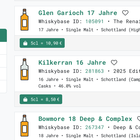
Glen Garioch 17 Jahre
Whiskybase ID:
105091
• The Renai
17 Jahre • Single Malt • Schottland (Hig
5cl = 10,90 €
Kilkerran 16 Jahre
Whiskybase ID:
281863
• 2025 Edi
16 Jahre • Single Malt • Schottland (Cam
Casks • 46.0% vol
5cl = 8,50 €
Bowmore 18 Deep & Complex
Whiskybase ID:
267347
• Deep & C
18 Jahre • Single Malt • Schottland (Isl