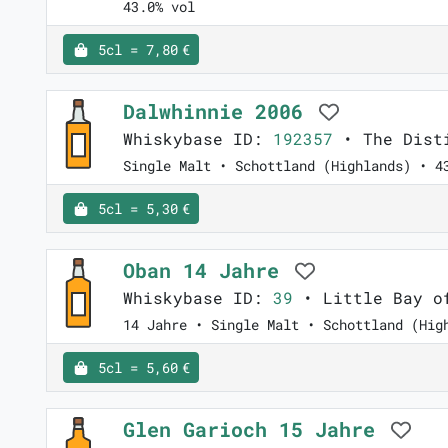
43.0% vol
5cl = 7,80 €
Dalwhinnie 2006
Whiskybase ID:
192357
• The Disti
Single Malt • Schottland (Highlands) • 4
5cl = 5,30 €
Oban 14 Jahre
Whiskybase ID:
39
• Little Bay o
14 Jahre • Single Malt • Schottland (Hig
5cl = 5,60 €
Glen Garioch 15 Jahre