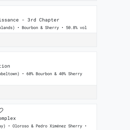
ssance - 3rd Chapter
hlands) • Bourbon & Sherry • 50.8% vol
tion
pbeltown) • 60% Bourbon & 40% Sherry
omplex
ay) • Oloroso & Pedro Ximénez Sherry •