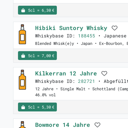
5cl = 6,30 €
Hibiki Suntory Whisky
Whiskybase ID:
188455
• Japanese
Blended Whisk(e)y • Japan • Ex-Bourbon, 
5cl = 7,00 €
Kilkerran 12 Jahre
Whiskybase ID:
282721
• Abgefüllt
12 Jahre • Single Malt • Schottland (Cam
46.0% vol
5cl = 5,30 €
Bowmore 14 Jahre