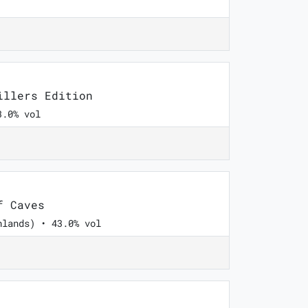
llers Edition
3.0% vol
f Caves
hlands) • 43.0% vol