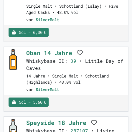
Single Malt • Schottland (Islay) • Five
Aged Casks • 48.0% vol
von
SilverMalt
5cl = 6,30 €
Oban 14 Jahre
Whiskybase ID:
39
• Little Bay of
Caves
14 Jahre • Single Malt • Schottland
(Highlands) • 43.0% vol
von
SilverMalt
5cl = 5,60 €
Speyside 18 Jahre
Whiskybase ID:
287107
• Living