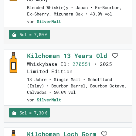
Blended Whisk(e)y • Japan • Ex-Bourbon,
Ex-Sherry, Mizunara Oak • 43.0% vol
von
SilverMalt
5cl = 7,00 €
Kilchoman 13 Years Old
Whiskybase ID:
270551
• 2025
Limited Edition
13 Jahre • Single Malt • Schottland
(Islay) • Bourbon Barrel, Bourbon Octave,
Calvados • 50.0% vol
von
SilverMalt
5cl = 7,30 €
Kilchoman Loch Gorm