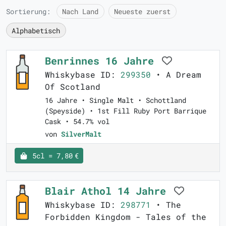
Sortierung:
Nach Land
Neueste zuerst
Alphabetisch
Benrinnes 16 Jahre
Whiskybase ID:
299350
• A Dream
Of Scotland
16 Jahre • Single Malt • Schottland
(Speyside) • 1st Fill Ruby Port Barrique
Cask • 54.7% vol
von
SilverMalt
5cl = 7,80 €
Blair Athol 14 Jahre
Whiskybase ID:
298771
• The
Forbidden Kingdom - Tales of the