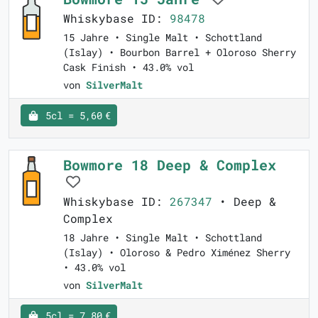
Whiskybase ID:
98478
15 Jahre • Single Malt • Schottland
(Islay) • Bourbon Barrel + Oloroso Sherry
Cask Finish • 43.0% vol
von
SilverMalt
5cl = 5,60 €
Bowmore 18 Deep & Complex
Whiskybase ID:
267347
• Deep &
Complex
18 Jahre • Single Malt • Schottland
(Islay) • Oloroso & Pedro Ximénez Sherry
• 43.0% vol
von
SilverMalt
5cl = 7,80 €