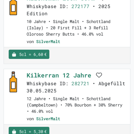
Whiskybase ID:
272177
• 2025
Edition
10 Jahre • Single Malt • Schottland
(Islay) • 20 First Fill + 3 Refill
Oloroso Sherry Butts • 46.0% vol
von
SilverMalt
5cl = 6,60 €
Kilkerran 12 Jahre
Whiskybase ID:
282721
• Abgefüllt
30.05.2025
12 Jahre • Single Malt • Schottland
(Campbeltown) • 70% Bourbon + 30% Sherry
• 46.0% vol
von
SilverMalt
5cl = 5,30 €