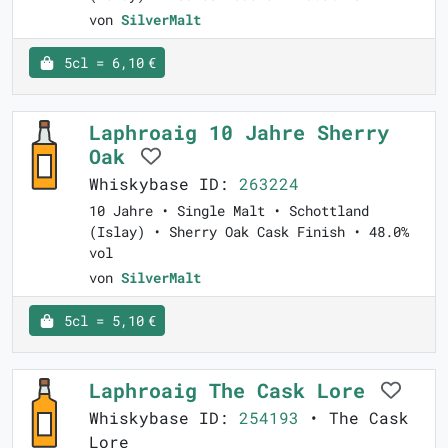
von
SilverMalt
5cl = 6,10 €
Laphroaig 10 Jahre Sherry
Oak
Whiskybase ID:
263224
10 Jahre • Single Malt • Schottland
(Islay) • Sherry Oak Cask Finish • 48.0%
vol
von
SilverMalt
5cl = 5,10 €
Laphroaig The Cask Lore
Whiskybase ID:
254193
• The Cask
Lore