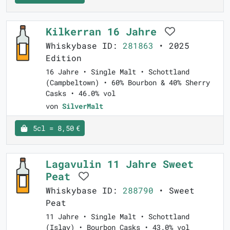
Kilkerran 16 Jahre
Whiskybase ID:
281863
• 2025
Edition
16 Jahre • Single Malt • Schottland
(Campbeltown) • 60% Bourbon & 40% Sherry
Casks • 46.0% vol
von
SilverMalt
5cl = 8,50 €
Lagavulin 11 Jahre Sweet
Peat
Whiskybase ID:
288790
• Sweet
Peat
11 Jahre • Single Malt • Schottland
(Islay) • Bourbon Casks • 43.0% vol