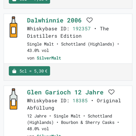
Dalwhinnie 2006
Whiskybase ID:
192357
• The
Distillers Edition
Single Malt • Schottland (Highlands) •
43.0% vol
von
SilverMalt
5cl = 5,30 €
Glen Garioch 12 Jahre
Whiskybase ID:
18385
• Original
Abfüllung
12 Jahre • Single Malt • Schottland
(Highlands) • Bourbon & Sherry Casks •
48.0% vol