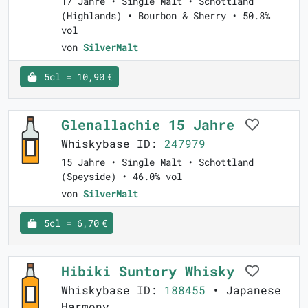
17 Jahre • Single Malt • Schottland
(Highlands) • Bourbon & Sherry • 50.8%
vol
von
SilverMalt
5cl = 10,90 €
Glenallachie 15 Jahre
Whiskybase ID:
247979
15 Jahre • Single Malt • Schottland
(Speyside) • 46.0% vol
von
SilverMalt
5cl = 6,70 €
Hibiki Suntory Whisky
Whiskybase ID:
188455
• Japanese
Harmony