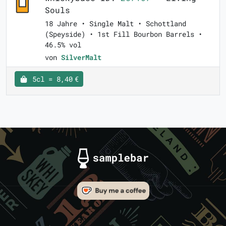
Souls
18 Jahre • Single Malt • Schottland
(Speyside) • 1st Fill Bourbon Barrels •
46.5% vol
von
SilverMalt
5cl = 8,40 €