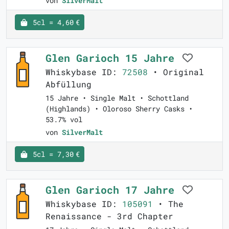
von
SilverMalt
5cl = 4,60 €
Glen Garioch 15 Jahre
Whiskybase ID:
72508
• Original
Abfüllung
15 Jahre • Single Malt • Schottland
(Highlands) • Oloroso Sherry Casks •
53.7% vol
von
SilverMalt
5cl = 7,30 €
Glen Garioch 17 Jahre
Whiskybase ID:
105091
• The
Renaissance - 3rd Chapter