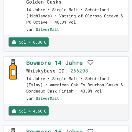
Golden Casks
14 Jahre • Single Malt • Schottland
(Highlands) • Vatting of Oloroso Octave &
PX Octave • 46.3% vol
von
SilverMalt
5cl = 6,30 €
Bowmore 14 Jahre
Whiskybase ID:
266298
14 Jahre • Single Malt • Schottland
(Islay) • American Oak Ex-Bourbon Casks &
Bordeaux Cask Finish • 43.0% vol
von
SilverMalt
5cl = 4,60 €
Bowmore 15 Jahre