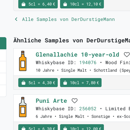
5cl = 6,40 €
10cl = 12,10 €
Alle Samples von DerDurstigeMann
Ähnliche Samples von DerDurstigeM
Glenallachie 10-year-old
Whiskybase ID:
194076
• Wood Fini
10 Jahre • Single Malt • Schottland (Spe
5cl = 4,30 €
10cl = 7,80 €
Puni Arte
Whiskybase ID:
256052
• Limited 
6 Jahre • Single Malt • Sonstige • ex-Sc
5cl = 6,30 €
10cl = 12,00 €