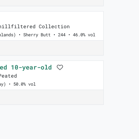
illfiltered Collection
hlands) • Sherry Butt • 244 • 46.0% vol
ted 10-year-old
Peated
ay) • 50.0% vol