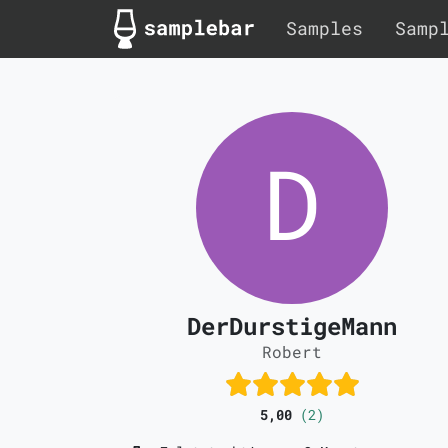
Samples
Samp
DerDurstigeMann
Robert
5,00
(2)