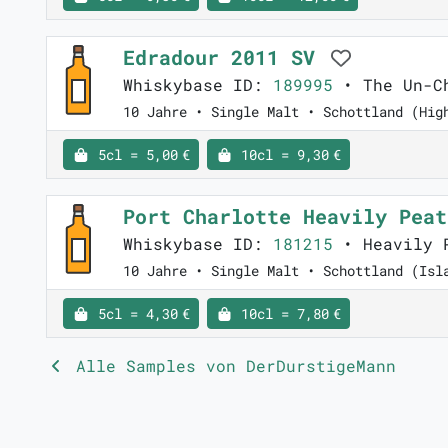
Edradour 2011 SV
Whiskybase ID:
189995
• The Un-Ch
10 Jahre • Single Malt • Schottland (Hig
5cl = 5,00 €
10cl = 9,30 €
Port Charlotte Heavily Pea
Whiskybase ID:
181215
• Heavily 
10 Jahre • Single Malt • Schottland (Isl
5cl = 4,30 €
10cl = 7,80 €
Alle Samples von DerDurstigeMann