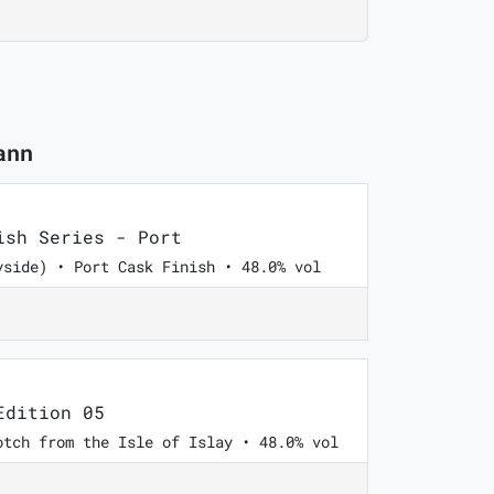
ann
sh Series - Port
yside) • Port Cask Finish • 48.0% vol
Edition 05
otch from the Isle of Islay • 48.0% vol