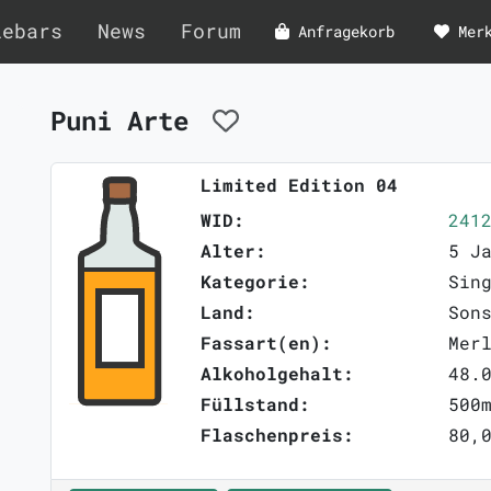
lebars
News
Forum
Anfragekorb
Mer
Puni Arte
Limited Edition 04
WID:
241
Alter:
5 J
Kategorie:
Sin
Land:
Son
Fassart(en):
Mer
Alkoholgehalt:
48.
Füllstand:
500
Flaschenpreis:
80,0