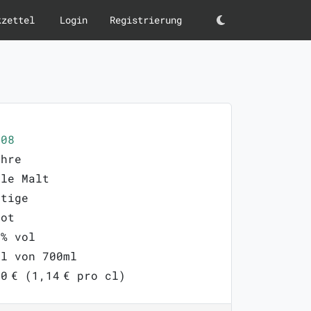
kzettel
Login
Registrierung
Darkmode
208
ahre
gle Malt
stige
lot
0% vol
ml von 700ml
0 € (1,14 € pro cl)