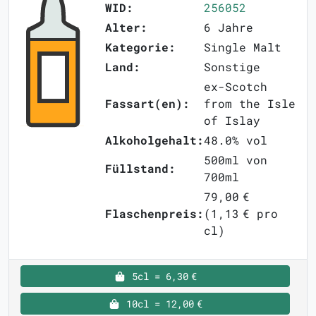
WID:
256052
Alter:
6 Jahre
Kategorie:
Single Malt
Land:
Sonstige
ex-Scotch
Fassart(en):
from the Isle
of Islay
Alkoholgehalt:
48.0% vol
500ml von
Füllstand:
700ml
79,00 €
Flaschenpreis:
(1,13 € pro
cl)
5cl = 6,30 €
10cl = 12,00 €