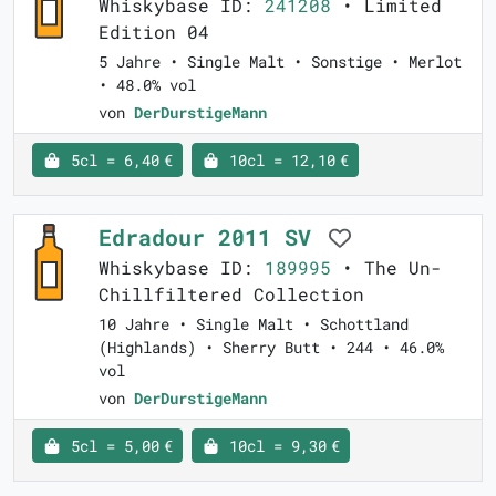
Whiskybase ID:
241208
• Limited
Edition 04
5 Jahre • Single Malt • Sonstige • Merlot
• 48.0% vol
von
DerDurstigeMann
5cl = 6,40 €
10cl = 12,10 €
Edradour 2011 SV
Whiskybase ID:
189995
• The Un-
Chillfiltered Collection
10 Jahre • Single Malt • Schottland
(Highlands) • Sherry Butt • 244 • 46.0%
vol
von
DerDurstigeMann
5cl = 5,00 €
10cl = 9,30 €