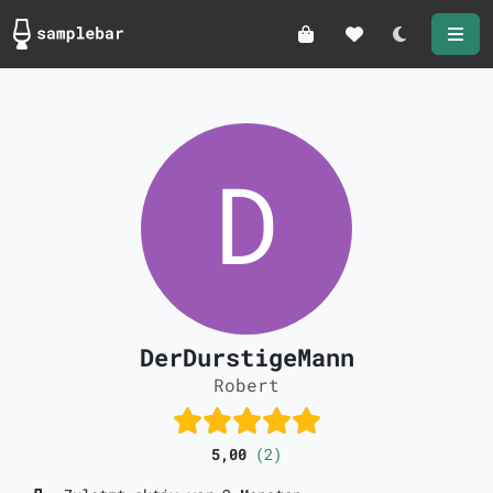
Darkmode
DerDurstigeMann
Robert
5,00
(2)