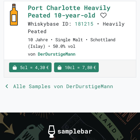
Port Charlotte Heavily
Peated 10-year-old
Whiskybase ID:
181215
• Heavily
Peated
10 Jahre • Single Malt • Schottland
(Islay) • 50.0% vol
von
DerDurstigeMann
5cl = 4,30 €
10cl = 7,80 €
Alle Samples von DerDurstigeMann