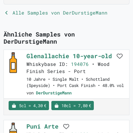
Alle Samples von DerDurstigeMann
Ähnliche Samples von
DerDurstigeMann
Glenallachie 10-year-old
Whiskybase ID:
194076
• Wood
Finish Series - Port
10 Jahre • Single Malt • Schottland
(Speyside) • Port Cask Finish • 48.0% vol
von
DerDurstigeMann
5cl = 4,30 €
10cl = 7,80 €
Puni Arte